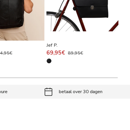
Jef P.
Char
69,95€
4,95€
89,95€
24
vure
betaal over 30 dagen