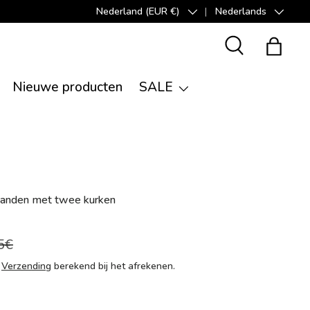
Nederland (EUR €)
Nederlands
Land/Regio
Taal
Zoeken
Tas
Nieuwe producten
SALE
banden met twee kurken
5€
n
Verzending
berekend bij het afrekenen.