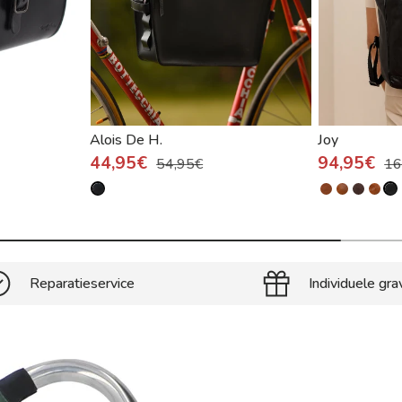
Alois De H.
Joy
44,95€
94,95€
54,95€
16
Reparatieservice
Individuele gra