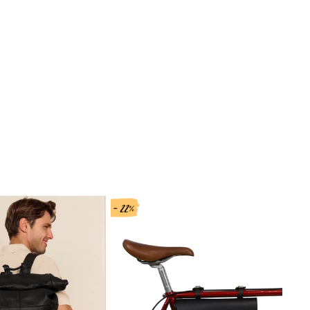
- 22%
- 38