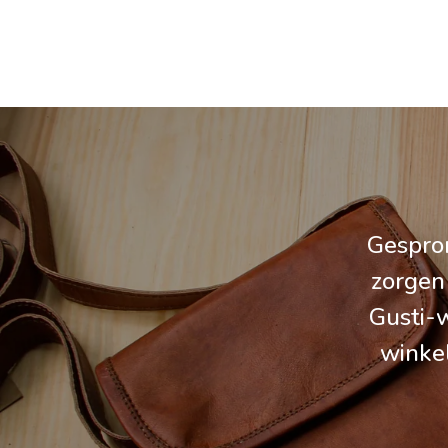
Gespron
zorgen
Gusti-w
winke