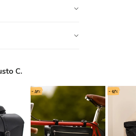
usto C.
- 18%
- 42%