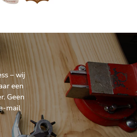
ss – wij
aar een
er. Geen
e-mail