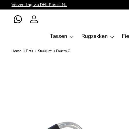
Verzending via DHL Parcel NL
Ga naar inhoud
WhatsApp
Inloggen
Tassen
Rugzakken
Fi
Home
Fiets
Stuurlint
Fausto C.