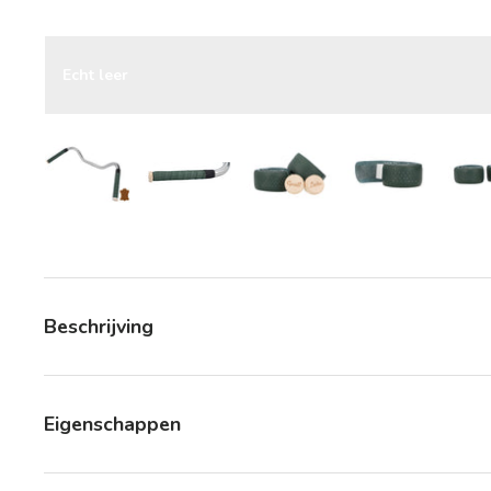
Echt leer
Laad afbeelding 5 in gallerij-weergave
Laad afbeelding 5 in gallerij-weergave
Laad afbeelding 5 in galle
Laad afbeeldi
Beschrijving
Eigenschappen