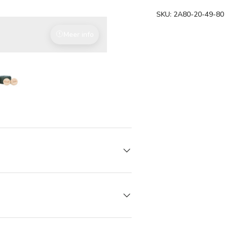
SKU:
2A80-20-49-80
Meer info
Duurzame waarden
rij-weergave
ng 5 in gallerij-weergave
Laad afbeelding 5 in gallerij-weergave