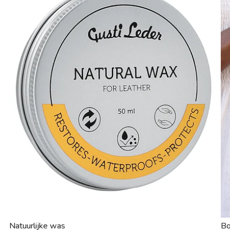
Natuurlijke was
B