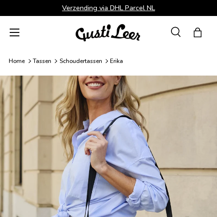
Verzending via DHL Parcel NL
Ga naar inhoud
Menu
Zoeken
Tas
Zoeken
Zoeken
Home
Tassen
Schoudertassen
Erika