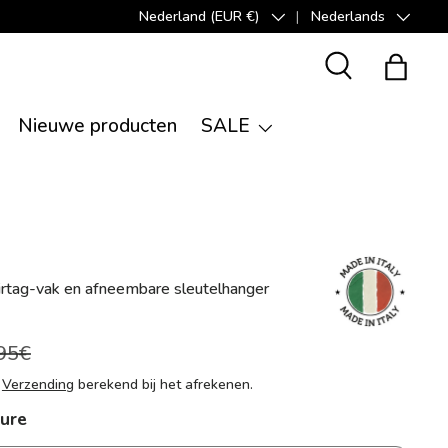
Nederland (EUR €)
Nederlands
Land/Regio
Taal
Zoeken
Tas
Nieuwe producten
SALE
rtag-vak en afneembare sleutelhanger
95€
n
Verzending
berekend bij het afrekenen.
vure