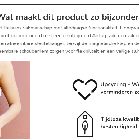
Wat maakt dit product zo bijzonder
t Italiaans vakmanschap met alledaagse functionaliteit. Hoogwa
wordt gecombineerd met een geïntegreerd AirTag-vak, een vak met
een afneembare sleutelhanger, terwijl de magnetische klep en de
eembare schouderriem zorgen voor flexibiliteit en een veilige sluit
Upcycling – We
verminderen z
Tijdloze kwali
bestendigheid