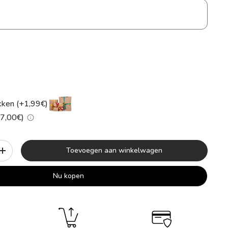
kken (+1,99€)
+7,00€)
Toevoegen aan winkelwagen
+
Nu kopen