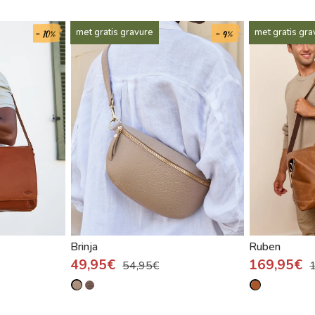
- 10%
- 9%
met gratis gravure
met gratis gra
Brinja
Ruben
49,95€
169,95€
54,95€