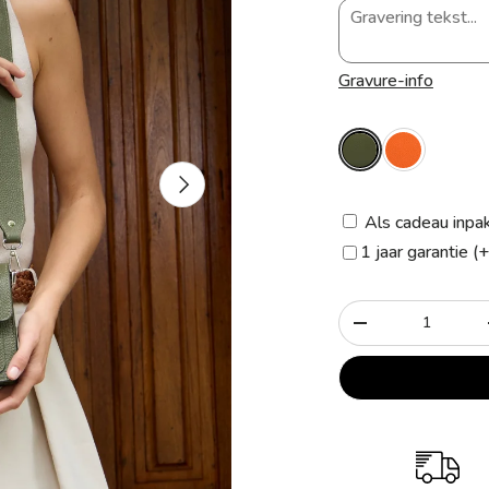
Gravure-info
Volgende
Als cadeau inpa
1 jaar garantie (
Aantal
-