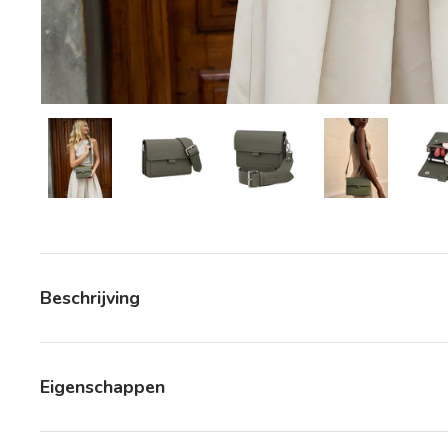
Laad afbeelding 8 in gallerij-weergave
Laad afbeelding 8 in gallerij-weergave
Laad afbeelding 8 in galle
Laad afbeeldi
Beschrijving
Eigenschappen