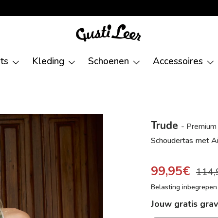
ets
Kleding
Schoenen
Accessoires
Trude
- Premium
Schoudertas met Ai
99,95€
114,
Belasting inbegrepe
Jouw gratis gra