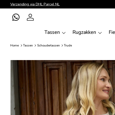
Verzending via DHL Parcel NL
Ga naar inhoud
WhatsApp
Inloggen
Tassen
Rugzakken
Fi
Home
Tassen
Schoudertassen
Trude