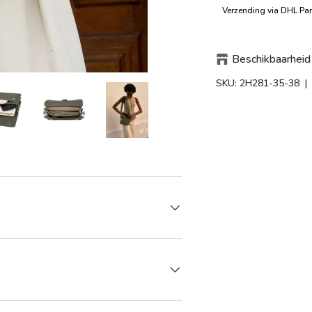
Verzending via DHL Par
Ontworpen in Duitsland
Beschikbaarheid 
SKU:
2H281-35-38
|
rij-weergave
ng 8 in gallerij-weergave
Laad afbeelding 8 in gallerij-weergave
Laad afbeelding 8 in gallerij-weergave
Laad afbeelding 8 in gallerij-weergav
Laad afbeelding 8 in gal
Laad afbeel