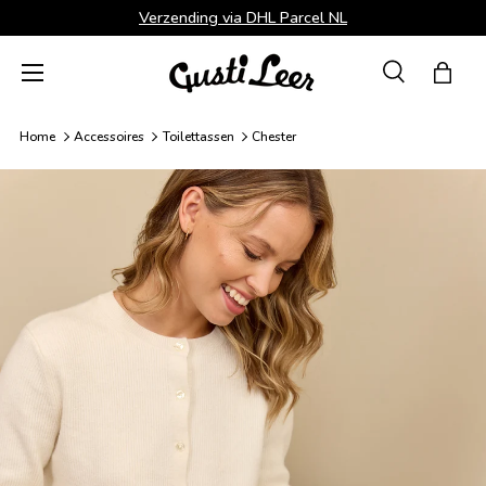
Verzending via DHL Parcel NL
Ga naar inhoud
Menu
Zoeken
Tas
Zoeken
Zoeken
Home
Accessoires
Toilettassen
Chester