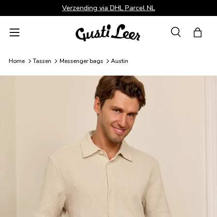
Verzending via DHL Parcel NL
Ga naar inhoud
Menu
Zoeken
Tas
Zoeken
Zoeken
Home
Tassen
Messenger bags
Austin