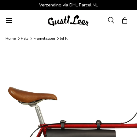
Verzending via DHL Parcel NL
Ga naar inhoud
Menu
Zoeken
Tas
Zoeken
Zoeken
Home
Fiets
Frametassen
Jef P.