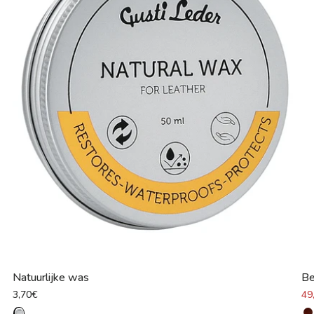
Natuurlijke was
Be
3,70€
49