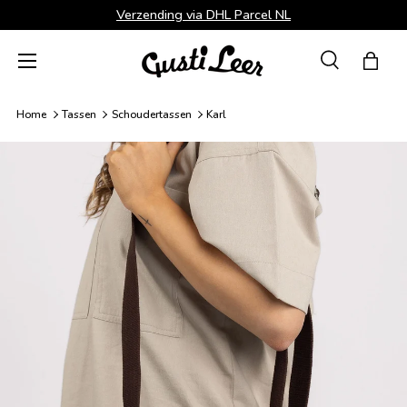
Verzending via DHL Parcel NL
Ga naar inhoud
Menu
Zoeken
Tas
Zoeken
Zoeken
Home
Tassen
Schoudertassen
Karl