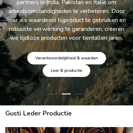
beïnvloed door de nabijheid van de zee en de
natuur. Deze verbinding weerspiegelt zich in
onze tijdloze leren creaties – natuurlijk,
authentiek en met veel aandacht voor detail.
Over Gusti
Duurzaamheid & transparantie
Dia laden 3 van 3
Dia laden 1 van 3
Dia laden 2 van 3
Gusti Leder Productie