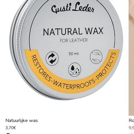
Natuurlijke was
R
3,70€
9,