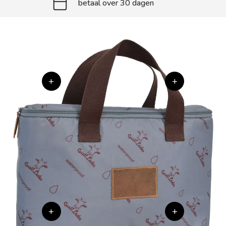
betaal over 30 dagen
+
+
+
+