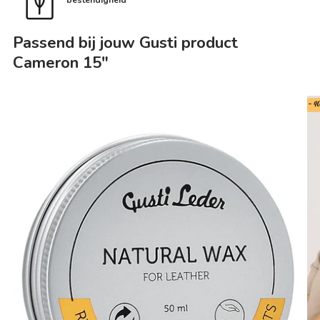
bestendigheid
Passend bij jouw Gusti product
Cameron 15"
- 4