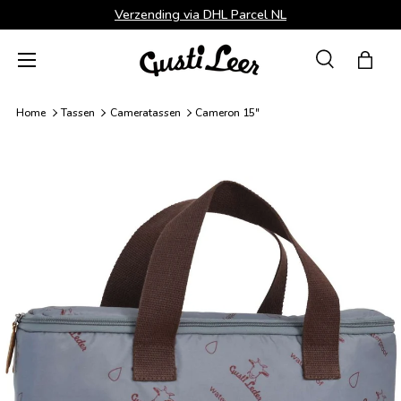
Verzending via DHL Parcel NL
Ga naar inhoud
Menu
Zoeken
Tas
Zoeken
Zoeken
Home
Tassen
Cameratassen
Cameron 15"