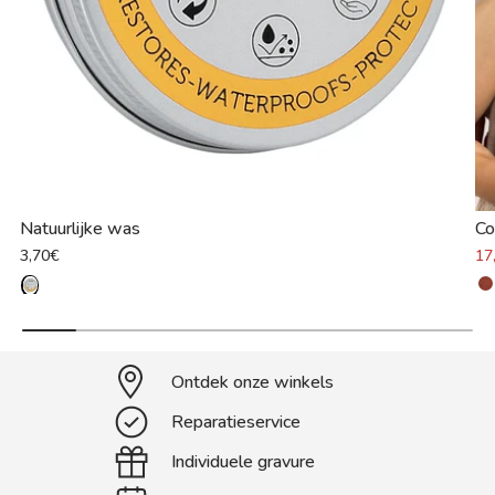
Natuurlijke was
Co
3,70€
17
Ontdek onze winkels
Reparatieservice
Individuele gravure