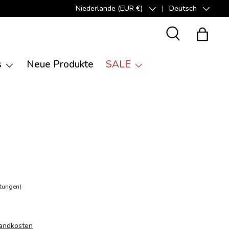
Niederlande (EUR €)
Deutsch
Land/Region
Sprache
Suche
Einkauf
s
Neue Produkte
SALE
tungen)
andkosten