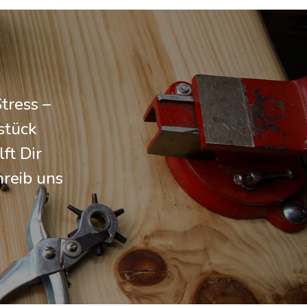
tress –
stück
ft Dir
hreib uns