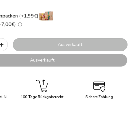
rpacken (+1,99€)
(+7,00€)
Ausverkauft
+
Ausverkauft
el NL
100-Tage Rückgaberecht
Sichere Zahlung