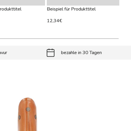
rodukttitel
Beispiel für Produkttitel
Beisp
12,34€
12,
avur
bezahle in 30 Tagen