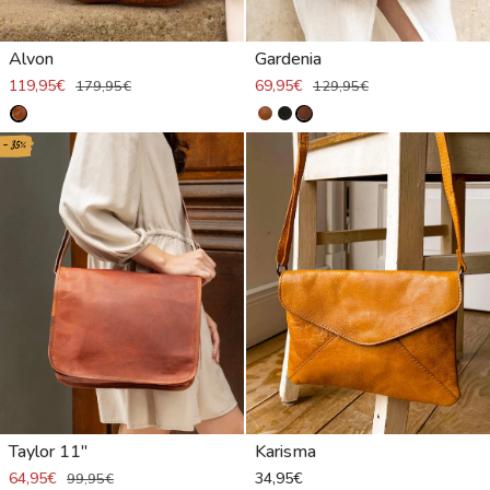
Alvon
Gardenia
119,95€
69,95€
179,95€
129,95€
- 35%
Taylor 11"
Karisma
64,95€
34,95€
99,95€