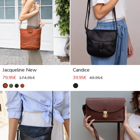
Jacqueline New
Candice
79,95€
39,95€
174,95€
49,95€