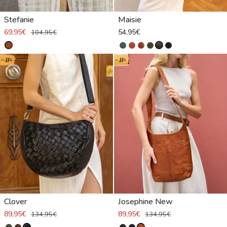
Stefanie
Maisie
69,95€
54,95€
104,95€
- 33%
- 33%
Clover
Josephine New
89,95€
89,95€
134,95€
134,95€