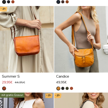
- 33%
Summer S
Candice
29,95€
49,95€
44,95€
- 13%
- 33%
mit gratis Gravur