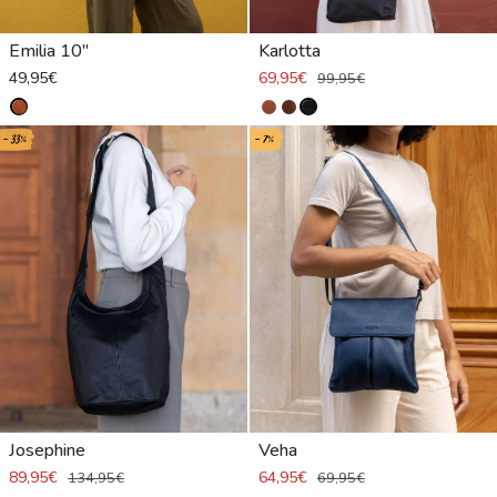
Emilia 10"
Karlotta
49,95€
69,95€
99,95€
- 33%
- 7%
Josephine
Veha
89,95€
64,95€
134,95€
69,95€