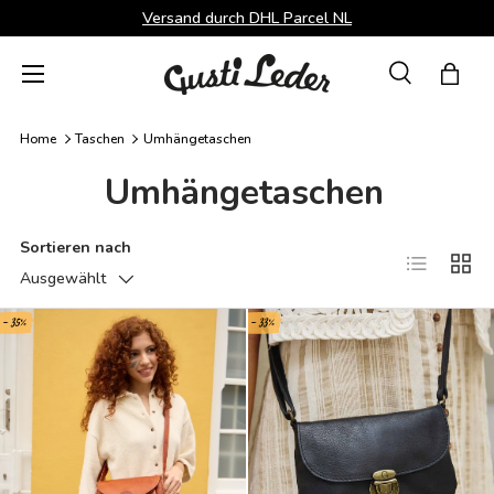
Versand durch DHL Parcel NL
Direkt zum Inhalt
Menü
Suche
Einka
Suchen
Suchen
Home
Taschen
Umhängetaschen
Umhängetaschen
Sortieren nach
Produktlist
Produ
Ausgewählt
- 35%
- 33%