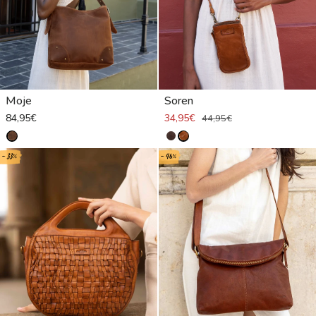
Moje
Soren
84,95€
34,95€
44,95€
- 33%
- 46%