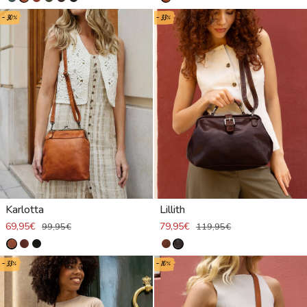
- 30%
- 33%
Karlotta
Lillith
69,95€
79,95€
99,95€
119,95€
- 33%
- 10%