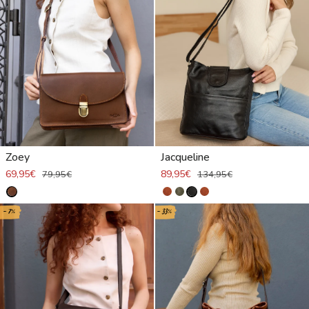
Zoey
Jacqueline
69,95€
89,95€
79,95€
134,95€
- 7%
- 33%