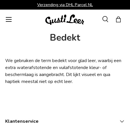
Verzending via DHL Parcel NL
Ga naar inhoud
Menu
Zoeken
Tas
Zoeken
Zoeken
Bedekt
We gebruiken de term bedekt voor glad leer, waarbij een
extra waterafstotende en vuilafstotende kleur- of
beschermlaag is aangebracht. Dit lijkt visueel en qua
haptiek meestal niet op echt leer.
Klantenservice