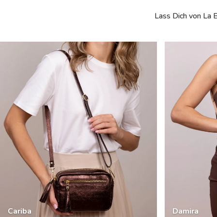
Lass Dich von La B
Cariba
Damira