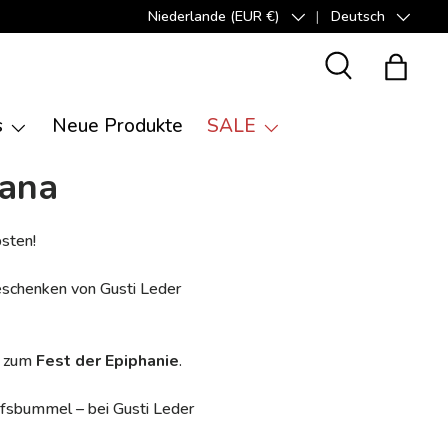
Niederlande (EUR €)
Deutsch
Land/Region
Sprache
Suche
Einkauf
s
Neue Produkte
SALE
fana
sten!
Geschenken von Gusti Leder
s zum
Fest der Epiphanie
.
fsbummel – bei Gusti Leder