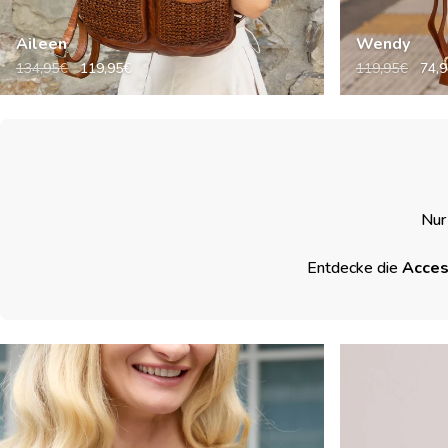
Aileen
Wendy
134,95€
119,95€
119,95€
74,
Nur
Entdecke die
Acces