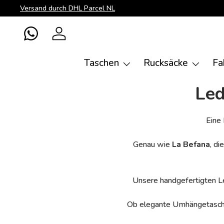
Versand durch DHL Parcel NL
Direkt zum Inhalt
WhatsApp
Einloggen
Taschen
Rucksäcke
Fa
Led
Eine
Genau wie
La Befana
, d
Unsere handgefertigten L
Ob elegante Umhängetasche