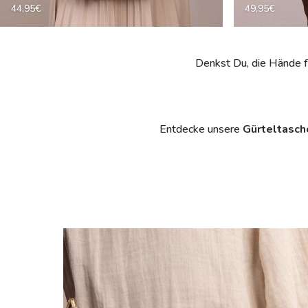
44,95€
49,95€
Denkst Du, die Hände f
Entdecke unsere
Gürteltasch