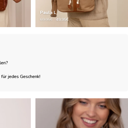
Paula L
69,95€
49,95€
len?
kt für jedes Geschenk!