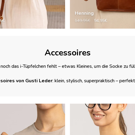
Henning
95€
149,95€
94,95€
Accessoires
 noch das i-Tüpfelchen fehlt – etwas Kleines, um die Socke zu fül
soires von Gusti Leder
: klein, stylisch, superpraktisch – perfe