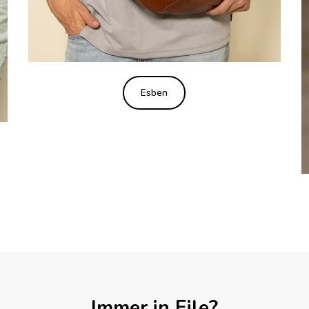
Esben
Immer in Eile?