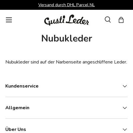
Versand durch DHL Parcel NL
Direkt zum Inhalt
Menü
Suche
Einka
Suchen
Suchen
Nubukleder
Nubukleder sind auf der Narbenseite angeschliffene Leder.
Kundenservice
Allgemein
Über Uns